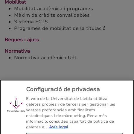
Mobilitat
Mobilitat acadèmica i programes
Màxim de crèdits convalidables
Sistema ECTS
Programes de mobilitat de la titulació
Beques i ajuts
Normativa
Normativa acadèmica UdL
Configuració de privadesa
Màster en Fructicultura
El web de la Universitat de Lleida utilitza
galetes pròpies i de tercers per gestionar les
Escola Tècnica Superior d'Enginyeria Agroalimentària i
vostres preferències amb finalitats
Forestal i de Veterinària - Universitat de Lleida
estadístiques i de màrqueting. Per a més
informació, consulteu l’apartat de política de
galetes a l'
Avís legal
Mapa del web
Contacte